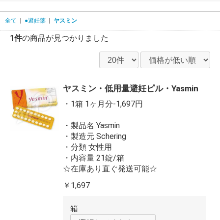
全て
|
●避妊薬
|
ヤスミン
1件
の商品が見つかりました
ヤスミン・低用量避妊ピル・Yasmin
・1箱 1ヶ月分-1,697円
・製品名 Yasmin
・製造元 Schering
・分類 女性用
・内容量 21錠/箱
☆在庫あり直ぐ発送可能☆
￥1,697
箱