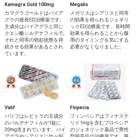
Kamagra Gold 100mg
Megalis
カマグラゴールドはバイア
メガリスはシアリスと同等
グラの後発ED治療薬です。
の効果を得られるジェネリ
主成分はバイアグラと同じ
ックED治療薬です。長時間
クエン酸シルデナフィルで,
効果を得られることから服
それと同等の勃起状態を持
用のタイミングを気にする
続させる効果があるとされ
必要がなくなりました。
ています。
Valif
Finpecia
バリフはレビトラの主成分
フィンペシアはフィナステ
のバルデナフィルが1錠に
リド1mgを含むプロペシア
20mg含まれています。バイ
のジェネリック薬品で男性
アグラやシアリスに比べ副
型脱毛症の治療薬です。服