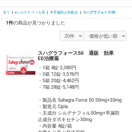
全て
|
●シルデナフィル系
|
▼早漏防止剤配合
|
スハグラフォース50
1件
の商品が見つかりました
スハグラフォース50 通販 効果
ED治療薬
・1箱 4錠-2,380円
・3箱 12錠-3,576円
・5箱 20錠-4,462円
・7箱 28錠-5,148円
・製品名 Suhagra Force 50 50mg+30mg
・製造元 Cipla
・主成分 シルデナフィル50mg+早漏防
止成分ダポキセチン30mg
・内容量 4錠/箱