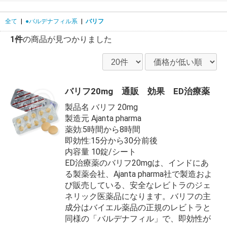
全て
|
●バルデナフィル系
|
バリフ
1件
の商品が見つかりました
バリフ20mg 通販 効果 ED治療薬
製品名 バリフ 20mg
製造元 Ajanta pharma
薬効:5時間から8時間
即効性:15分から30分前後
内容量 10錠/シート
ED治療薬のバリフ20mgは、インドにあ
る製薬会社、Ajanta pharma社で製造およ
び販売している、安全なレビトラのジェ
ネリック医薬品になります。バリフの主
成分はバイエル薬品の正規のレビトラと
同様の「バルデナフィル」で、即効性が