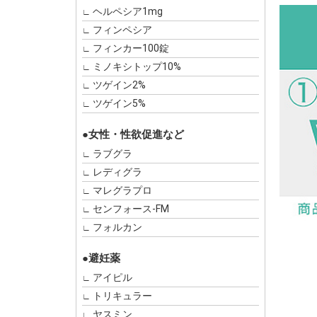
ヘルペシア1mg
フィンペシア
フィンカー100錠
ミノキシトップ10%
ツゲイン2%
ツゲイン5%
●女性・性欲促進など
ラブグラ
レディグラ
マレグラプロ
センフォース-FM
フォルカン
●避妊薬
アイピル
トリキュラー
ヤスミン