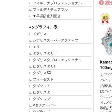
総
フィルデナプロフェッショナル
フィルデナチュアブル
▼早漏防止剤配合
●タダラフィル系
メガリス
シアリススーパーアクティブ
エリ
タダリスタ C T
タダリスタプロフェッショナル
Kamag
ビダリスタ CT
100m
タダリスSX
カマグ
フォーゼスト
バイア
治療薬
タダソフト
はバイ
ビダリスタ
クエン
タダシップ
ィルで
Vタダスーパー
勃起状
タダライズ