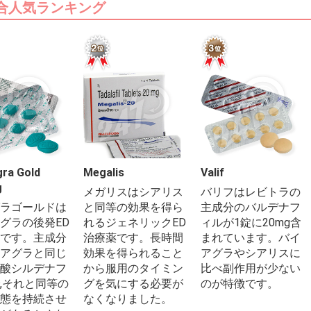
合人気ランキング
ra Gold
Megalis
Valif
g
メガリスはシアリス
バリフはレビトラの
ラゴールドは
と同等の効果を得ら
主成分のバルデナフ
グラの後発ED
れるジェネリックED
ィルが1錠に20mg含
です。主成分
治療薬です。長時間
まれています。バイ
アグラと同じ
効果を得られること
アグラやシアリスに
酸シルデナフ
から服用のタイミン
比べ副作用が少ない
,それと同等の
グを気にする必要が
のが特徴です。
態を持続させ
なくなりました。