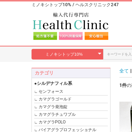
ミノキシトップ10% / ヘルスクリニック247
全て
|
カテゴリ
●シルデナフィル系
1件
の
センフォース
カマグラゴールド
カマグラ発泡錠
カマグラチュワブル
カマグラPOLO
バイアグラプロフェッショナル