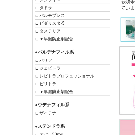
る効果
タドラ
ていま
パルモプレス
ビダリスタ-5
タステリア
▼早漏防止剤配合
●バルデナフィル系
バリフ
ジェビトラ
レビトラプロフェッショナル
ビリトラ
▼早漏防止剤配合
●ウデナフィル系
ザイデナ
●ステンドラ系
アバナ50mg