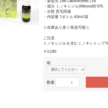
・製造元 Zee Laboratories Ltd
・成分 ミノキシジル(Minoxidil)10%
・分類 育毛関連
・内容量 1ボトル 60ml/箱
☆在庫あり直ぐ発送可能☆
ご注意
ミノキシジルを含むミノキシトップ1
￥3,280
箱
数量