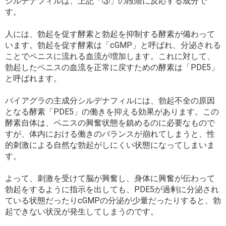
シルデナフィルは、上記「③」の段階に反応する成分で
す。
人には、勃起を促す酵素と勃起を抑制する酵素が備わって
います。勃起を促す酵素は「cGMP」と呼ばれ、分泌される
ことでペニスに流れる血流が増加します。これに対して、
勃起したペニスの血流を正常に戻すための酵素は「PDE5」
と呼ばれます。
バイアグラの主成分シルデナフィルには、勃起不全の原因
となる酵素「PDE5」の働きを抑える効果があります。この
酵素自体は、ペニスの興奮状態を鎮めるのに必要なもので
すが、体内における働きのバランスが崩れてしまうと、性
的刺激による自然な勃起がしにくい状態になってしまいま
す。
よって、刺激を受けて脳が興奮し、身体に興奮が伝わって
勃起をするように指示を出しても、PDE5が過剰に分泌され
ている状態だったりcGMPの分泌が少量だったりすると、勃
起できない状況が発生してしまうのです。